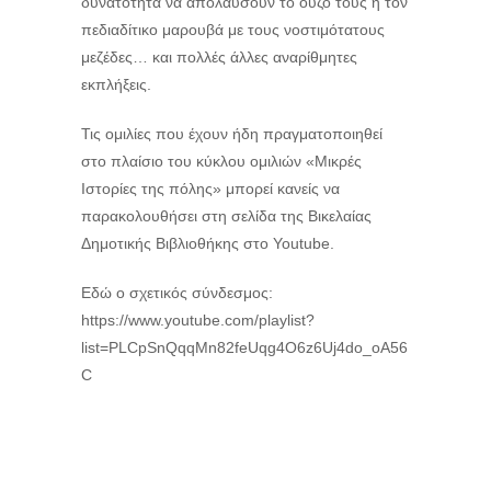
δυνατότητα να απολαύσουν το ούζο τους ή τον
πεδιαδίτικο μαρουβά με τους νοστιμότατους
μεζέδες… και πολλές άλλες αναρίθμητες
εκπλήξεις.
Τις ομιλίες που έχουν ήδη πραγματοποιηθεί
στο πλαίσιο του κύκλου ομιλιών «Μικρές
Ιστορίες της πόλης» μπορεί κανείς να
παρακολουθήσει στη σελίδα της Βικελαίας
Δημοτικής Βιβλιοθήκης στο Youtube.
Εδώ ο σχετικός σύνδεσμος:
https://www.youtube.com/playlist?
list=PLCpSnQqqMn82feUqg4O6z6Uj4do_oA56
C