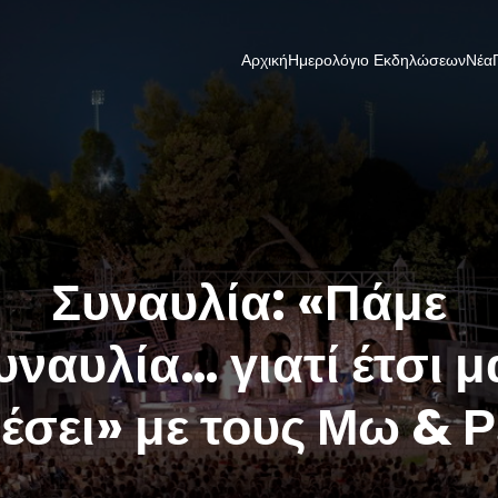
Αρχική
Ημερολόγιο Εκδηλώσεων
Νέα
Συναυλία: «Πάμε
υναυλία… γιατί έτσι μ
έσει» με τους Μω & 