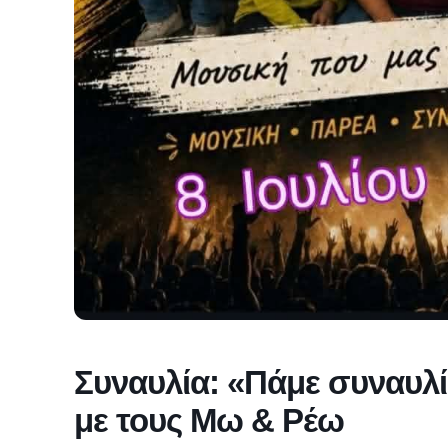
Συναυλία: «Πάμε συναυλία
με τους Μω & Ρέω