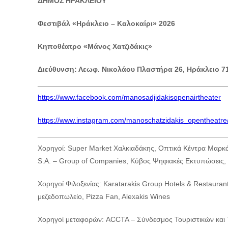
ΔΗΜΟΣ ΗΡΑΚΛΕΙΟΥ
Φεστιβάλ «Ηράκλειο – Καλοκαίρι» 2026
Κηποθέατρο «Μάνος Χατζιδάκις»
Διεύθυνση: Λεωφ. Νικολάου Πλαστήρα 26, Ηράκλειο 7
https://www.facebook.com/manosadjidakisopenairtheater
https://www.instagram.com/manoschatzidakis_opentheatre
Χορηγοί: Super Market Χαλκιαδάκης, Οπτικά Κέντρα Μαρκ
S.A. – Group of Companies, Κύβος Ψηφιακές Εκτυπώσεις,
Χορηγοί Φιλοξενίας: Karatarakis Group Hotels & Restaurants
μεζεδοπωλείο, Pizza Fan, Alexakis Wines
Χορηγοί μεταφορών: ACCTA – Σύνδεσμος Τουριστικών και 