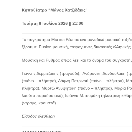
Κηποθέατρο “Μάνος Χατζιδάκις”
Τετάρτη 8 Ιουλίου 2026 || 21:00
Το συγκρότημα Μω και Ρέω σε ένα μοναδικό μουσικό ταξίδι
ξέρουμε. Fusion μουσική, πειραγμένες διασκευές ελληνικής
Μουσική και Ρυθμός όπως λέει και το όνομα του συγκροτή
Γιάννης Δερμιτζάκης (τραγούδι), Ανδρονίκη Δανδουλάκη (τ
(πιάνο – πλήκτρα), Δάφνη Πατρινού (πιάνο – πλήκτρα), Μ
πλήκτρα), Μυρτώ Ανυψητάκη (πιάνο – πλήκτρα), Μαρία Ρου
λαούτο παραδοσιακό), Ιωάννα Μπουμάκη (ηλεκτρική κιθά
(ντραμς, κρουστά).
Είσοδος ελεύθερη