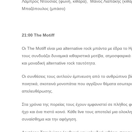
Λάμπρος Ντούσιας (φωνή, κιθάρα), Μάνος Λιαπάκης (κιθά
Μπαζόπουλος (μπάσο)
21:00
The
Motiff
Οι The Motiff είναι μια alternative rock μπάντα με έδρα το
τους συνδυάζει δυναμικά κιθαριστικά μοτίβα, ατμοσφαιρικά
και μοναδική alternative rock ταυτότητα.
Οι συνθέσεις τους αντλούν έμπνευση από το ανθρώπινο βίω
ποιητικά, σκοτεινά μονοπάτια που αγγίζουν θέματα εσωτε
απελευθέρωσης.
Στα χρόνια της πορείας τους έχουν εμφανιστεί σε πλήθος 
ήχο και ένα πιστό κοινό. Κάθε live τους αποτελεί μια ολοκλ
συναίσθημα και την αφήγηση.