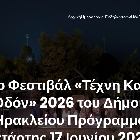
Αρχική
Ημερολόγιο Εκδηλώσεων
Νέα
ο Φεστιβάλ «Τέχνη Κ
Οδόν» 2026 του Δήμο
Ηρακλείου Πρόγραμμ
ετάρτης 17 Ιουνίου 20