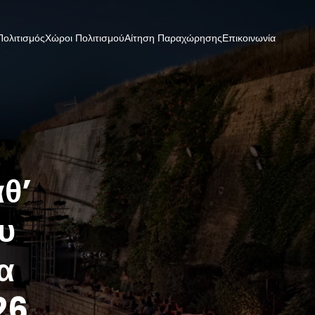
Πολιτισμός
Χώροι Πολιτισμού
Αίτηση Παραχώρησης
Επικοινωνία
αθ’
υ
α
26