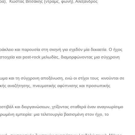
ρα), Κώστας Βιτσάκης (ντραμς, φωνή), Αλέξανδρος
 Ηράκλειο και παρουσία στη σκηνή για σχεδόν μία δεκαετία. Ο ήχος
 στοιχεία και post‐rock μελωδίες, διαμορφώνοντας μια σύγχρονη
μα και τη σύγχρονη αποξένωση, ενώ οι στίχοι τους κινούνται σε
ρικής αναζήτησης, πνευματικής αφύπνισης και προσωπικής
φεστιβάλ και διοργανώσεων, χτίζοντας σταθερά έναν αναγνωρίσιμο
ηρωμένη εμπειρία: μια τελετουργία βασισμένη στον ήχο, το