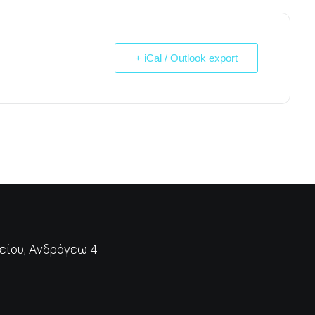
+ iCal / Outlook export
ίου, Ανδρόγεω 4