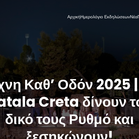
Αρχική
Ημερολόγιο Εκδηλώσεων
Νέα
χνη Καθ’ Οδόν 2025 |
atala Creta δίνουν τ
δικό τους Ρυθμό και
ξεσηκώνουν!