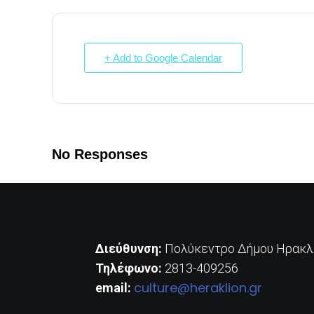
+ Add to Google Calendar
No Responses
Διεύθυνση:
Πολύκεντρο Δήμου Ηρακλε
Τηλέφωνο:
2813-409256
culture@heraklion.gr
email: