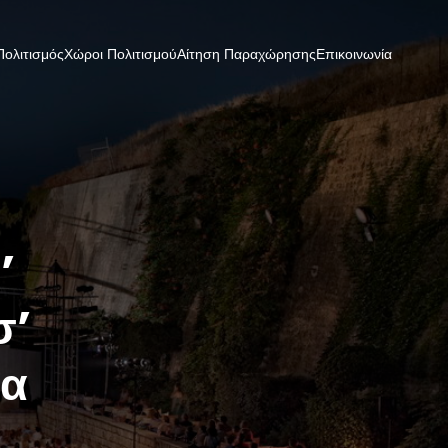
Πολιτισμός
Χώροι Πολιτισμού
Αίτηση Παραχώρησης
Επικοινωνία
’
σ’
μα