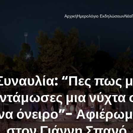
Αρχική
Ημερολόγιο Εκδηλώσεων
Νέα
Συναυλία: “Πες πως μ
ντάμωσες μια νύχτα 
να όνειρο”- Αφιέρω
στον Γιάννη Σπανό