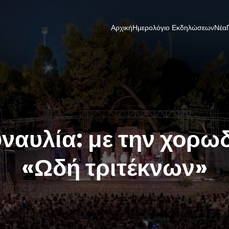
Αρχική
Ημερολόγιο Εκδηλώσεων
Νέα
ναυλία: με την χορω
«Ωδή τριτέκνων»