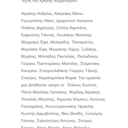
Τέχνη της Κρήτης συμμετέχουν:
Αεράκης Ανδρέας, Αλεγκάκη Βάσω,
Γιγουρτάκης Νίκος, Δραμιτινού Κατερίνα
Ηλιάκης Δημήτρης, Στέλλα Καμπάνη,
Καφούσης Γιάννης, Λουλάκης Μανόλης
Μαχιμάρη Έφη, Μελιγγίδης Παναγιώτης,
Μιχελάκη Έφη, Μωραϊτης Χάρης Ξυδάκης
Μιχάλης, Μιλτιάδης Παντελιάς, Παπαδάκης
Γιώργος Πασπαράκης Μανόλης, Σταματάκη
Κατερίνα, Σταυρουλιδάκης Γιώργος Τζανής
Σταύρος, Χαραλαμπάκη Μαρία Την εργασία
μας βοήθησαν ακόμη οι: Τσιάνος Κώστας,
Παπά Μανόλης Λιαπάκης, Μιχάλης Αεράκης,
Τσικαλάς Μανόλης, Κίμωνας Κίτρινος, Αντώνης
Γιανναράκης, Αντωνογιαννάκης Ηρακλής
Κωστής Δαμοβολίτης, Βίκυ Βανίδη, Ξυλούρης
Γιάννης, Σαλούστρος Αντώνης Σπύρος
Κούκος, Νίκος Μαρής, Νίκος Βρέντζος –