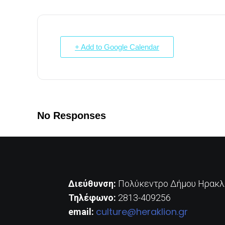
+ Add to Google Calendar
No Responses
Διεύθυνση:
Πολύκεντρο Δήμου Ηρακλε
Τηλέφωνο:
2813-409256
culture@heraklion.gr
email: