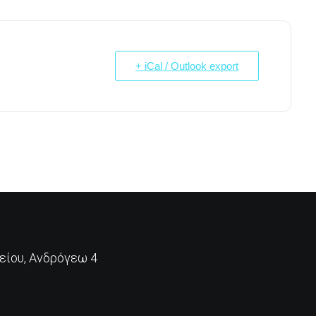
+ iCal / Outlook export
ίου, Ανδρόγεω 4