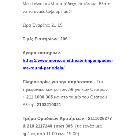
Μα τί είναι οι «Μπαμπάδες» επιτέλους; Ελάτε
να το ανακαλύψουμε μαζί!
Ώρα Έναρξης: 21:15
Τιμές Εισιτηρίων: 20€
A
γορά εισιτηρίων:
https://www.more.com/theater/mpampades-
me-roumi-periodeia/
Πληροφορίες για την παράσταση
: Στο
τηλεφωνικό κέντρο των Αθηναϊκών Θεάτρων
:
211 1000 365
και στο ταμείο του Θεάτρου
Αλίκη :
2103210021
Τμήμα Ομαδικών Κρατήσεων : 2111026277
& 210 2117240 εσωτ 305
(τις εργάσιμες
ημέρες από 11:00 έως 19:00)