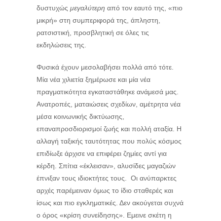
δυστυχώς
μεγαλύτερη
από τον εαυτό της, «πιο
μικρή» στη συμπεριφορά της, άπληστη,
ρατσιστική, προσβλητική σε όλες τις
εκδηλώσεις της.
Φυσικά έχουν μεσολαβήσει πολλά από τότε.
Μία νέα χιλιετία ξημέρωσε και μία νέα
πραγματικότητα εγκαταστάθηκε ανάμεσά μας.
Ανατροπές, ματαιώσεις σχεδίων, αμέτρητα νέα
μέσα κοινωνικής δικτύωσης,
επαναπροσδιορισμοί ζωής και πολλή αταξία. Η
αλλαγή ταξικής ταυτότητας που πολύς κόσμος
επιδίωξε άρχισε να επιφέρει ζημίες αντί για
κέρδη. Σπίτια «έκλεισαν», αλυσίδες μαγαζιών
έπνιξαν τους ιδιοκτήτες τους. Οι ανύπαρκτες
αρχές παρέμειναν όμως το ίδιο σταθερές και
ίσως και πιο εγκληματικές. Δεν ακούγεται συχνά
ο όρος «κρίση συνείδησης». Εμεινε σκέτη η