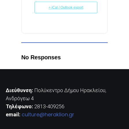
+ iCal / Outlook export
No Responses
Διεύθυνση:
Πολύκεντρο Δήμου Ηρακλείου,
Ανδρόγεω 4
Τηλέφωνο:
2813-409256
culture@heraklion.gr
email: