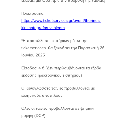
ξεκινάει μια ώρα πριν την προβολή tης ταινίας)
Ηλεκτρονικά:
https://www.ticketservices.gr/event/therinos-
kinimatografos-vithleem
*Η προπώληση εισιτήριων μέσω της
ticketservices θα ξεκινήσει την Παρασκευή 26
Ιουνίου 2025
Είσοδος: 4 € (Δεν περιλαμβάνονται τα έξοδα
έκδοσης ηλεκτρονικού εισιτηρίου)
Οι ξενόγλωσσες ταινίες προβάλλονται με
ελληνικούς υπότιτλους.
Όλες οι ταινίες προβάλλονται σε ψηφιακή
μορφή (DCP).