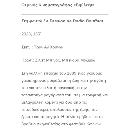
Θερινός Κινηματογράφος «Βηθλεέμ»
Στη
φωτιά
/
La Passion de Dodin Bouffant
2023, 135’
Σκην.: Τραν Αν Χουνγκ
Πρωτ.: Ζιλιέτ Μπινός, Μπενουά Μαζιμέλ
Στη γαλλική επαρχία του 1889 ένας γκουρμέ
γαιοκτήμονας μοιράζεται τη ζωή και την αγάπη
του για την εκλεκτή μαγειρική με την
ταλαντούχα μαγείρισσά του, σε μια τρυφερή και
μελαγχολική κομεντί για δύο από τις
σπουδαιότερες απολαύσεις της ζωής: τον
έρωτα και το φαγητό. Η ταινία τιμήθηκε με το
βραβείο σκηνοθεσίας στο φεστιβάλ Καννών