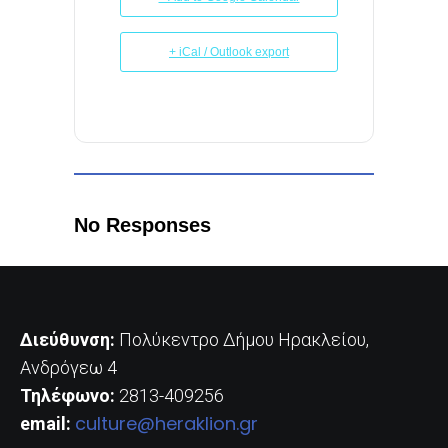
+ iCal / Outlook export
No Responses
Διεύθυνση:
Πολύκεντρο Δήμου Ηρακλείου,
Ανδρόγεω 4
Τηλέφωνο:
2813-409256
culture@heraklion.gr
email: