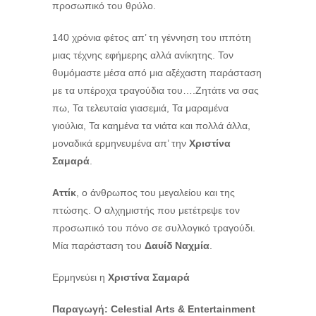
προσωπικό του θρύλο.
140 χρόνια φέτος απ’ τη γέννηση του ιππότη
μιας τέχνης εφήμερης αλλά ανίκητης. Τον
θυμόμαστε μέσα από μια αξέχαστη παράσταση
με τα υπέροχα τραγούδια του….Ζητάτε να σας
πω, Τα τελευταία γιασεμιά, Τα μαραμένα
γιούλια, Τα καημένα τα νιάτα και πολλά άλλα,
μοναδικά ερμηνευμένα απ’ την
Χριστίνα
Σαμαρά
.
Αττίκ
, ο άνθρωπος του μεγαλείου και της
πτώσης. Ο αλχημιστής που μετέτρεψε τον
προσωπικό του πόνο σε συλλογικό τραγούδι.
Μία παράσταση του
Δαυίδ Ναχμία
.
Ερμηνεύει η
Χριστίνα Σαμαρά
Παραγωγή:
Celestial
Arts
&
Entertainment