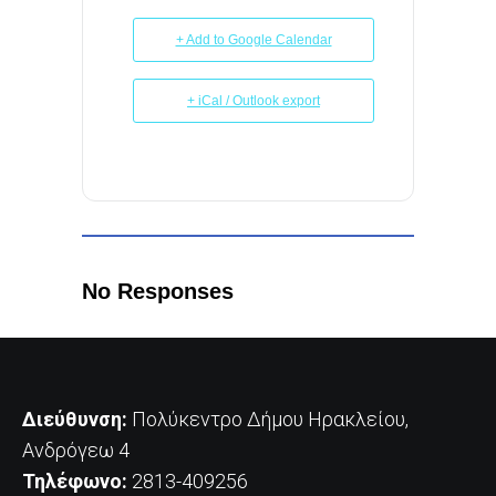
+ Add to Google Calendar
+ iCal / Outlook export
No Responses
Διεύθυνση:
Πολύκεντρο Δήμου Ηρακλείου,
Ανδρόγεω 4
Τηλέφωνο:
2813-409256