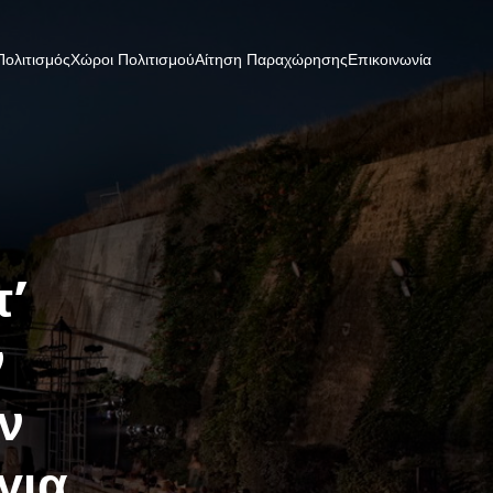
Πολιτισμός
Χώροι Πολιτισμού
Αίτηση Παραχώρησης
Επικοινωνία
π’
ν
εν
για