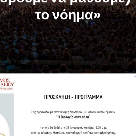
το νόημα»