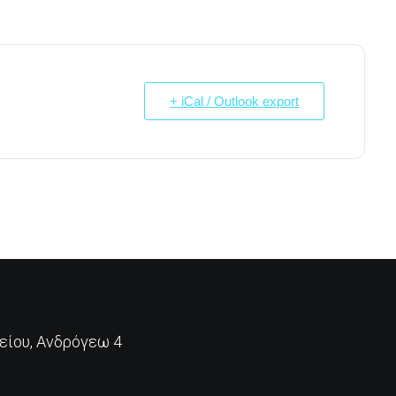
+ iCal / Outlook export
ίου, Ανδρόγεω 4