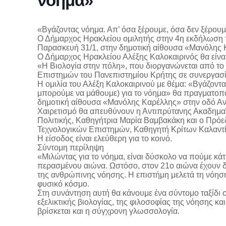
νόημα»
«Βγάζοντας νόημα. Απ’ όσα ξέρουμε, όσα δεν ξέρουμε
Ο Δήμαρχος Ηρακλείου ομιλητής στην 4η εκδήλωση 
Παρασκευή 31/1, στην δημοτική αίθουσα «Μανόλης 
Ο Δήμαρχος Ηρακλείου Αλέξης Καλοκαιρινός θα είναι
«Η Βιολογία στην πόλη», που διοργανώνεται από το
Επιστημών του Πανεπιστημίου Κρήτης σε συνεργασί
Η ομιλία του Αλέξη Καλοκαιρινού με θέμα: «Βγάζοντα
μπορούμε να μάθουμε) για το νόημα» θα πραγματοποι
δημοτική αίθουσα «Μανόλης Καρέλλης» στην οδό Αν
Χαιρετισμό θα απευθύνουν η Αντιπρύτανης Ακαδημα
Πολιτικής, Καθηγήτρια Μαρία Βαμβακάκη και ο Πρόε
Τεχνολογικών Επιστημών, Καθηγητή Κρίτων Καλαντίδ
Η είσοδος είναι ελεύθερη για το κοινό.
Σύντομη περίληψη
«Μιλώντας για το νόημα, είναι δύσκολο να πούμε κάτ
περασμένου αιώνα. Ωστόσο, στον 21ο αιώνα έχουν δη
της ανθρώπινης νόησης. Η επιστήμη μελετά τη νόησ
φυσικό κόσμο.
Στη συνάντηση αυτή θα κάνουμε ένα σύντομο ταξίδι σ
εξελικτικής βιολογίας, της φιλοσοφίας της νόησης κ
βρίσκεται και η σύγχρονη γλωσσολογία.