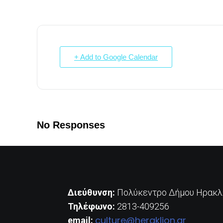
+ Add to Google Calendar
No Responses
Διεύθυνση:
Πολύκεντρο Δήμου Ηρακλε
Τηλέφωνο:
2813-409256
culture@heraklion.gr
email: