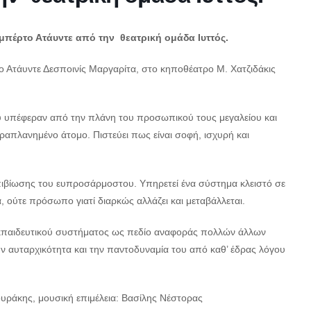
μπέρτο Ατάυντε από την θεατρική ομάδα Ιυττός.
ο Ατάυντε Δεσποινίς Μαργαρίτα, στο κηποθέατρο Μ. Χατζιδάκις
ου υπέφεραν από την πλάνη του προσωπικού τους μεγαλείου και
ραπλανημένο άτομο. Πιστεύει πως είναι σοφή, ισχυρή και
επιβίωσης του ευπροσάρμοστου. Υπηρετεί ένα σύστημα κλειστό σε
ία, ούτε πρόσωπο γιατί διαρκώς αλλάζει και μεταβάλλεται.
εκπαιδευτικού συστήματος ως πεδίο αναφοράς πολλών άλλων
ν αυταρχικότητα και την παντοδυναμία του από καθ’ έδρας λόγου
υράκης, μουσική επιμέλεια: Βασίλης Νέστορας