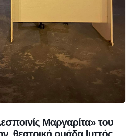
εσποινίς Μαργαρίτα» του
ν θεατρική ομάδα Ιυττός.