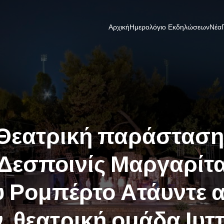
Αρχική
Ημερολόγιο Εκδηλώσεων
Νέα
Θεατρική παράσταση
Δεσποινίς Μαργαρίτ
υ Ρομπέρτο Ατάυντε 
ν θεατρική ομάδα Ιυττ