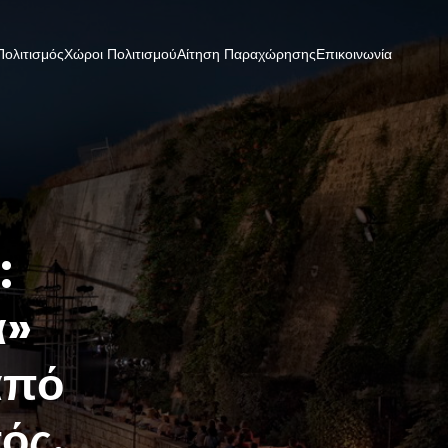
Πολιτισμός
Χώροι Πολιτισμού
Αίτηση Παραχώρησης
Επικοινωνία
:
α»
από
ός.