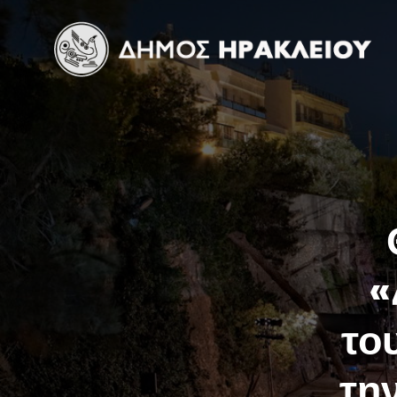
«
το
τη