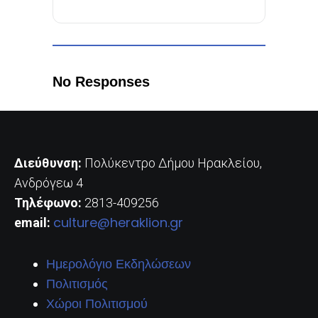
No Responses
Διεύθυνση:
Πολύκεντρο Δήμου Ηρακλείου,
Ανδρόγεω 4
Τηλέφωνο:
2813-409256
culture@heraklion.gr
email:
Ημερολόγιο Εκδηλώσεων
Πολιτισμός
Χώροι Πολιτισμού