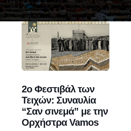
2ο Φεστιβάλ των
Τειχών: Συναυλία
“Σαν σινεμά” με την
Ορχήστρα Vamos