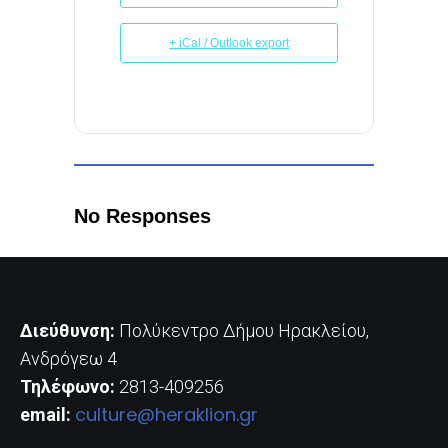
+ iCal / Outlook export
No Responses
Διεύθυνση:
Πολύκεντρο Δήμου Ηρακλείου,
Ανδρόγεω 4
Τηλέφωνο:
2813-409256
culture@heraklion.gr
email: