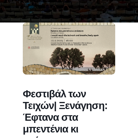
Φεστιβάλ των
Τειχών| Ξενάγηση:
Έφτανα στα
μπεντένια κι