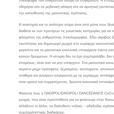
πλειοψηφία των ανθρώπων οδηγεί σε σύγκρουση. Η επεξεργ
οδηγήσει είτε σε μηδενική αλλαγή είτε σε αρνητική (αντίστα
την κατεύθυνση της μειονοτικής πρότασης.
Η αναπηρία και το ανάπηρο σώμα είναι από μόνα τους ξέν
διαθέτει εκ των προτέρων τις γνωστικές κατηγορίες για να
φάσματος της ανθρώπινης ποικιλομορφίας. Εδώ ακριβώς ξεκ
ταυτότητας και δημιουργεί ρωγμή στο κυρίαρχο κανονιστικό
γεγονότα και τα μειονοτικά κοινωνικά υποκείμενα πάντα κ
κοινών δρώμενων. Η ιστορία δεν τα έχει συμπεριλάβει, δεν έχ
επομένως, είναι σαν να μην υπάρχουν. Στα μειονοτικά κοι
αόρατοι μέχρι πρόσφατα, ξεχασμένοι, ανύπαρκτοι, αποσιωπ
σταθερά και ανοίγουν σύγκρουση με τις κυρίαρχες αντιλήψ
είναι ορατοί και συμμετέχοντες, δρώντα κοινωνικά υποκείμε
Φαίνεται πως η DAGIPOLIDAGIPOLI DANCEDANCE CoCo, στα
ρωγμή, που είναι προϋπόθεση για να φτάσουμε στην Κοινωνι
αλλάξουν οι άλλοι, να διαλυθούν τοξικές – αδιέξοδες σχέσε
συμπεριληπτικές διαδράσεις.