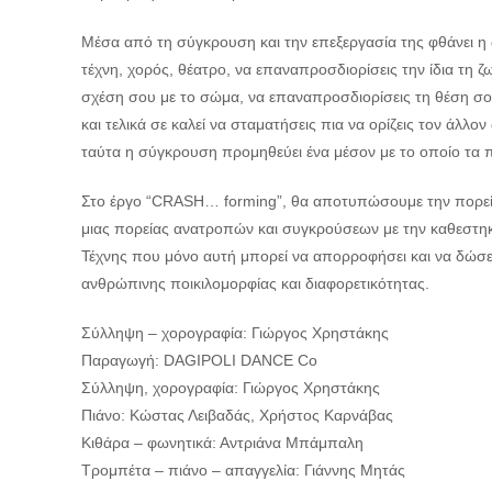
Μέσα από τη σύγκρουση και την επεξεργασία της φθάνει η 
τέχνη, χορός, θέατρο, να επαναπροσδιορίσεις την ίδια τη ζω
σχέση σου με το σώμα, να επαναπροσδιορίσεις τη θέση σου
και τελικά σε καλεί να σταματήσεις πια να ορίζεις τον άλλ
ταύτα η σύγκρουση προμηθεύει ένα μέσον με το οποίο τα π
Στο έργο “CRASH… forming”, θα αποτυπώσουμε την πορεί
μιας πορείας ανατροπών και συγκρούσεων με την καθεστηκυ
Τέχνης που μόνο αυτή μπορεί να απορροφήσει και να δώσε
ανθρώπινης ποικιλομορφίας και διαφορετικότητας.
Σύλληψη – χορογραφία: Γιώργος Χρηστάκης
Παραγωγή: DAGIPOLI DANCE Co
Σύλληψη, χορογραφία: Γιώργος Χρηστάκης
Πιάνο: Κώστας Λειβαδάς, Χρήστος Καρνάβας
Κιθάρα – φωνητικά: Αντριάνα Μπάμπαλη
Τρομπέτα – πιάνο – απαγγελία: Γιάννης Μητάς