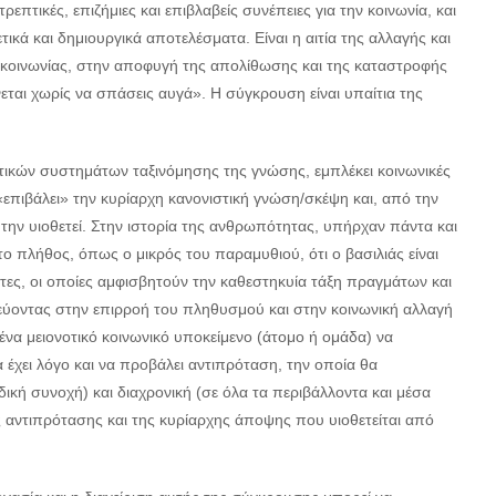
τικές, επιζήμιες και επιβλαβείς συνέπειες για την κοινωνία, και
ικά και δημιουργικά αποτελέσματα. Είναι η αιτία της αλλαγής και
 κοινωνίας, στην αποφυγή της απολίθωσης και της καταστροφής
εται χωρίς να σπάσεις αυγά». Η σύγκρουση είναι υπαίτια της
τικών συστημάτων ταξινόμησης της γνώσης, εμπλέκει κοινωνικές
 «επιβάλει» την κυρίαρχη κανονιστική γνώση/σκέψη και, από την
την υιοθετεί. Στην ιστορία της ανθρωπότητας, υπήρχαν πάντα και
ο πλήθος, όπως ο μικρός του παραμυθιού, ότι ο βασιλιάς είναι
τες, οι οποίες αμφισβητούν την καθεστηκυία τάξη πραγμάτων και
εύοντας στην επιρροή του πληθυσμού και στην κοινωνική αλλαγή
να μειονοτικό κοινωνικό υποκείμενο (άτομο ή ομάδα) να
α έχει λόγο και να προβάλει αντιπρόταση, την οποία θα
δική συνοχή) και διαχρονική (σε όλα τα περιβάλλοντα και μέσα
ς αντιπρότασης και της κυρίαρχης άποψης που υιοθετείται από