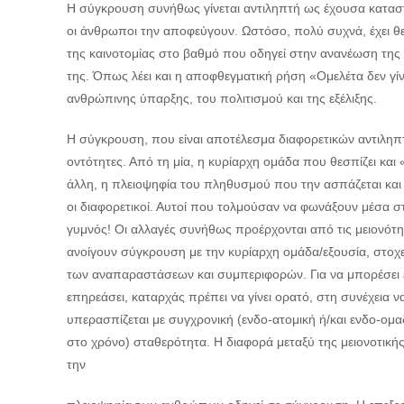
Η σύγκρουση συνήθως γίνεται αντιληπτή ως έχουσα καταστρεπ
οι άνθρωποι την αποφεύγουν. Ωστόσο, πολύ συχνά, έχει θετ
της καινοτομίας στο βαθμό που οδηγεί στην ανανέωση της
της. Όπως λέει και η αποφθεγματική ρήση «Ομελέτα δεν γίν
ανθρώπινης ύπαρξης, του πολιτισμού και της εξέλιξης.
Η σύγκρουση, που είναι αποτέλεσμα διαφορετικών αντιληπ
οντότητες. Από τη μία, η κυρίαρχη ομάδα που θεσπίζει και
άλλη, η πλειοψηφία του πληθυσμού που την ασπάζεται και 
οι διαφορετικοί. Αυτοί που τολμούσαν να φωνάξουν μέσα στ
γυμνός! Οι αλλαγές συνήθως προέρχονται από τις μειονότη
ανοίγουν σύγκρουση με την κυρίαρχη ομάδα/εξουσία, στοχ
των αναπαραστάσεων και συμπεριφορών. Για να μπορέσει έ
επηρεάσει, καταρχάς πρέπει να γίνει ορατό, στη συνέχεια ν
υπερασπίζεται με συγχρονική (ενδο-ατομική ή/και ενδο-ομα
στο χρόνο) σταθερότητα. Η διαφορά μεταξύ της μειονοτική
την