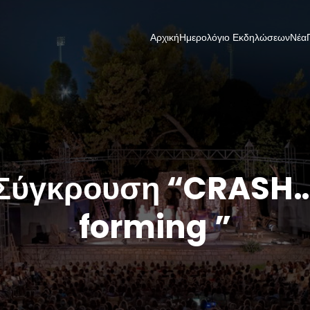
Αρχική
Ημερολόγιο Εκδηλώσεων
Νέα
Σύγκρουση “CRASH
forming ”