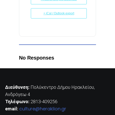
+ iCal / Outlook export
No Responses
Διεύθυνση:
Πολύκεντρο Δήμου Ηρακλείου,
Ανδρόγεω 4
Τηλέφωνο:
2813-409256
culture@heraklion.gr
email: