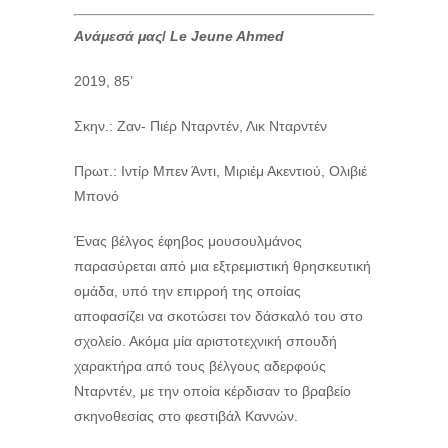
Ανάμεσά μας
/
Le Jeune Ahmed
2019, 85’
Σκην.: Ζαν- Πιέρ Νταρντέν, Λικ Νταρντέν
Πρωτ.: Ιντίρ Μπεν Άντι, Μιριέμ Ακεντιού, Ολιβιέ
Μπονό
Ένας βέλγος έφηβος μουσουλμάνος
παρασύρεται από μια εξτρεμιστική θρησκευτική
ομάδα, υπό την επιρροή της οποίας
αποφασίζει να σκοτώσει τον δάσκαλό του στο
σχολείο. Ακόμα μία αριστοτεχνική σπουδή
χαρακτήρα από τους βέλγους αδερφούς
Νταρντέν, με την οποία κέρδισαν το βραβείο
σκηνοθεσίας στο φεστιβάλ Καννών.