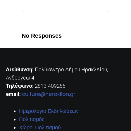
No Responses
Διεύθυνση:
Πολύκεντρο Δήμου Ηρακλείου,
Ανδρόγεω 4
Τηλέφωνο:
2813-409256
culture@heraklion.gr
email:
Ημερολόγιο Εκδηλώσεων
Πολιτισμός
Χώροι Πολιτισμού