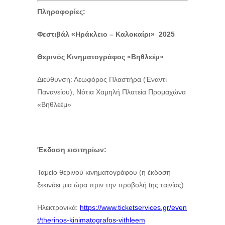
Πληροφορίες:
Φεστιβάλ «Ηράκλειο – Καλοκαίρι» 2025
Θερινός Κινηματογράφος «Βηθλεέμ»
Διεύθυνση: Λεωφόρος Πλαστήρα (Έναντι
Πανανείου), Νότια Χαμηλή Πλατεία Προμαχώνα
«Βηθλεέμ»
Έκδοση εισιτηρίων:
Ταμείο θερινού κινηματογράφου (η έκδοση
ξεκινάει μια ώρα πριν την προβολή tης ταινίας)
Ηλεκτρονικά:
https://www.ticketservices.gr/even
t/therinos-kinimatografos-vithleem