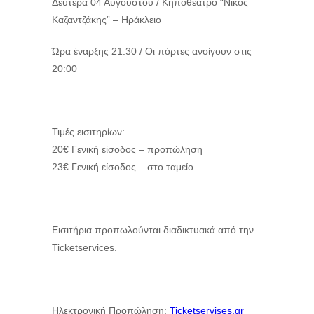
Δευτέρα 04 Αυγούστου / Κηποθέατρο “Νίκος
Καζαντζάκης” – Ηράκλειο
Ώρα έναρξης 21:30 / Οι πόρτες ανοίγουν στις
20:00
Τιμές εισιτηρίων:
20€ Γενική είσοδος – προπώληση
23€ Γενική είσοδος – στο ταμείο
Εισιτήρια προπωλούνται διαδικτυακά από την
Ticketservices.
Ηλεκτρονική Προπώληση:
Ticketservises.gr