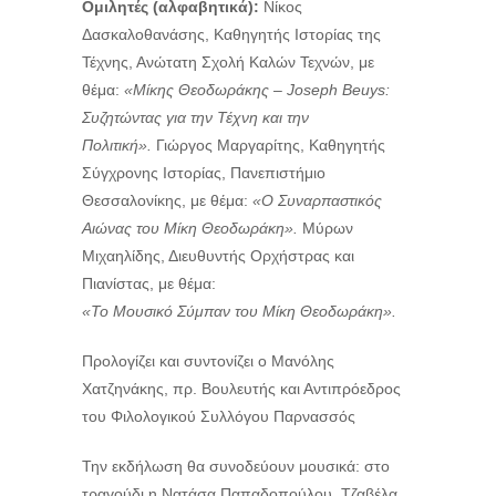
Ομιλητές (αλφαβητικά):
Νίκος
Δασκαλοθανάσης, Καθηγητής Ιστορίας της
Τέχνης, Ανώτατη Σχολή Καλών Τεχνών, με
θέμα:
«Μίκης Θεοδωράκης – Joseph Beuys:
Συζητώντας για την Τέχνη και την
Πολιτική».
Γιώργος Μαργαρίτης, Καθηγητής
Σύγχρονης Ιστορίας, Πανεπιστήμιο
Θεσσαλονίκης, με θέμα:
«Ο Συναρπαστικός
Αιώνας του Μίκη Θεοδωράκη».
Μύρων
Μιχαηλίδης, Διευθυντής Ορχήστρας και
Πιανίστας, με θέμα:
«Το Μουσικό Σύμπαν του Μίκη Θεοδωράκη».
Προλογίζει και συντονίζει ο Μανόλης
Χατζηνάκης, πρ. Βουλευτής και Αντιπρόεδρος
του Φιλολογικού Συλλόγου Παρνασσός
Την εκδήλωση θα συνοδεύουν μουσικά: στο
τραγούδι η Νατάσα Παπαδοπούλου, Τζαβέλα,