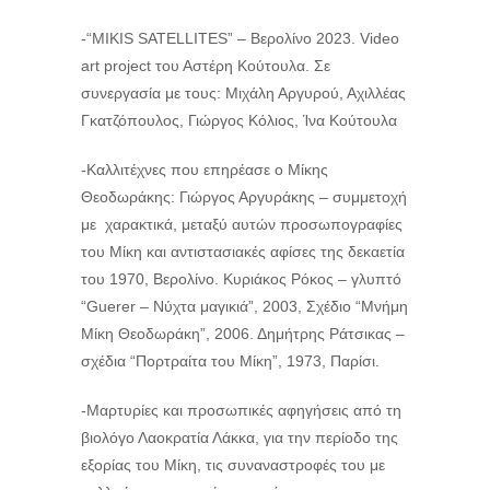
-“MIKIS SATELLITES” – Βερολίνο 2023. Video
art project του Αστέρη Κούτουλα. Σε
συνεργασία με τους: Μιχάλη Αργυρού, Αχιλλέας
Γκατζόπουλος, Γιώργος Κόλιος, Ίνα Κούτουλα
-Καλλιτέχνες που επηρέασε ο Μίκης
Θεοδωράκης: Γιώργος Αργυράκης – συμμετοχή
με χαρακτικά, μεταξύ αυτών προσωπογραφίες
του Μίκη και αντιστασιακές αφίσες της δεκαετία
του 1970, Βερολίνο. Κυριάκος Ρόκος – γλυπτό
“Guerer – Νύχτα μαγικιά”, 2003, Σχέδιο “Μνήμη
Μίκη Θεοδωράκη”, 2006. Δημήτρης Ράτσικας –
σχέδια “Πορτραίτα του Μίκη”, 1973, Παρίσι.
-Μαρτυρίες και προσωπικές αφηγήσεις από τη
βιολόγο Λαοκρατία Λάκκα, για την περίοδο της
εξορίας του Μίκη, τις συναναστροφές του με