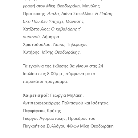
γραφή στον Μίκη Θεοδωράκη,
Μανόλης
Πρατικάκης:
Άτιτλο,
Λιάνα Σακελλίου:
Η Παύση
Εκεί Που Δεν Υπήρχε,
Θανάσης
Χατζόπουλος:
Ο καβαλάρης τ’
ουρανού,
Δήμητρα
Χριστοδούλου:
Άτιτλο,
Τηλέμαχος
Χυτήρης:
Μίκης Θεοδωράκης.
Τα εγκαίνια της έκθεσης θα γίνουν στις 24
Ιουλίου στις 8:00μ.μ., σύμφωνα με το
παρακάτω πρόγραμμα:
Χαιρετισμοί:
Γεωργία Μηλάκη,
Αντιπεριφερειάρχης Πολιτισμού και Ισότητας
Περιφέρειας Κρήτης
Γιώργος Αγοραστάκης, Πρόεδρος του
Παγκρήτιου Συλλόγου Φίλων Μίκη Θεοδωράκη