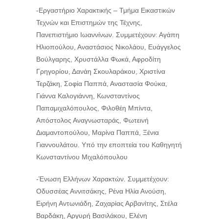
-Εργαστήριο Χαρακτικής – Τμήμα Εικαστικών
Τεχνών και Επιστημών της Τέχνης,
Πανεπιστήμιο Ιωαννίνων. Συμμετέχουν: Αγάπη
Ηλιοπούλου, Αναστάσιος Νικολάου, Ευάγγελος
Βούλγαρης, Χρυστάλλα Φωκά, Αφροδίτη
Γρηγορίου, Δανάη Σκουλαράκου, Χριστίνα
Τερζάκη, Σοφία Παππά, Αναστασία Φούκα,
Γιάννα Καλογιάννη, Κωνσταντίνος
Παπαμιχαλόπουλος, Φιλοθέη Μπίντα,
Απόστολος Αναγνωσταράς, Φωτεινή
Διαμαντοπούλου, Μαρίνα Παππά, Ξένια
Γιαννουλάτου. Υπό την εποπτεία του Καθηγητή
Κωνσταντίνου Μιχαλόπουλου
-Ένωση Ελλήνων Χαρακτών. Συμμετέχουν:
Οδυσσέας Αννιτσάκης, Ρένα Ηλία Ανούση,
Ειρήνη Αντωνιάδη, Ζαχαρίας Αρβανίτης, Στέλα
Βαρδάκη, Αργυρή Βασιλάκου, Ελένη