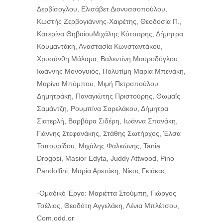
Δερβίσογλου, Ελισάβετ Διονυσσοπούλου,
Κωστής Ζερβογιάννης-Χαιρέτης, Θεοδοσία Π.,
Κατερίνα ΘηβαίουΜιχάλης Κότσαρης, Δήμητρα
Κουμαντάκη, Αναστασία Κωνσταντάκου,
Χρυσάνθη Μάλαμα, Βαλεντίνη Μαυροδόγλου,
Ιωάννης Μονογυιός, Πολυτίμη Μαρία Μπενάκη,
Μαρίνα Μπόμπου, Μιμή Πετροπούλου
Δημητράκή, Παναγιώτης Πριστούρης, Θωμαΐς
Σαμάντζη, Ρουμπίνα Σαρελάκου, Δήμητρα
Σιατερλή, Βαρβάρα Σιδέρη, Ιωάννα Σπανάκη,
Γιάννης Στεφανάκης, Στάθης Σωτήρχος, Έλσα
Τσιτουρίδου, Μιχάλης Φαλκώνης, Tania
Drogosi, Masior Edyta, Juddy Attwood, Pino
Pandolfini, Μαρία Αρετάκη, Νίκος Γκιάκας
-Ομαδικό Έργο: Μαριέττα Στούμπη, Γιώργος
Τσέλιος, Θεοδότη Αγγελάκη, Λένια Μπλέτσου,
Com.odd.or