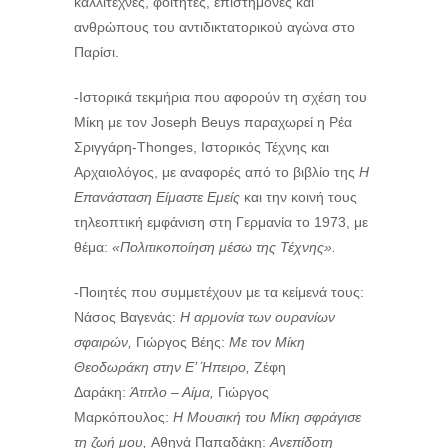
καλλιτέχνες, φοιτητές, επιστήμονες και
ανθρώπους του αντιδικτατορικού αγώνα στο
Παρίσι.
-Ιστορικά τεκμήρια που αφορούν τη σχέση του
Μίκη με τον Joseph Beuys παραχωρεί η Ρέα
Σριγγάρη-Thonges, Ιστορικός Τέχνης και
Αρχαιολόγος, με αναφορές από το βιβλίο της
Η
Επανάσταση Είμαστε Εμείς
και την κοινή τους
τηλεοπτική εμφάνιση στη Γερμανία το 1973, με
θέμα:
«Πολιτικοποίηση μέσω της Τέχνης».
-Ποιητές που συμμετέχουν με τα κείμενά τους:
Νάσος Βαγενάς:
Η αρμονία των ουρανίων
σφαιρών,
Γιώργος Βέης:
Με τον Μίκη
Θεοδωράκη στην Ε’ Ήπειρο,
Ζέφη
Δαράκη:
Άτιτλο – Αίμα,
Γιώργος
Μαρκόπουλος:
Η Μουσική του Μίκη σφράγισε
τη ζωή μου,
Αθηνά Παπαδάκη:
Ανεπίδοτη